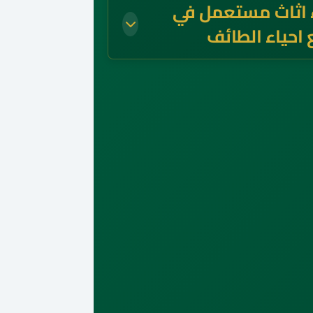
 اثاث مستعمل في
احياء الطائف