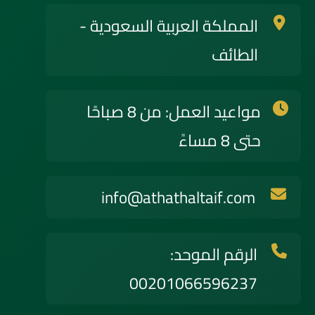
المملكة العربية السعودية -
الطائف
مواعيد العمل: من 8 صباحًا
حتى 8 مساءً
info@athathaltaif.com
الرقم الموحد:
00201066596237