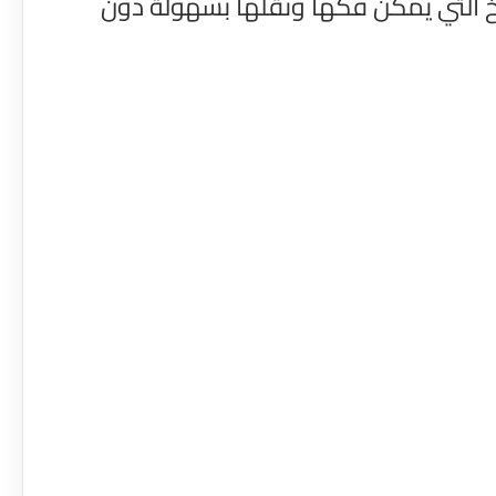
خ التي يمكن فكها ونقلها بسهولة دون