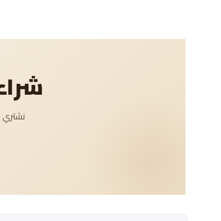
شراء 
نشتري ج