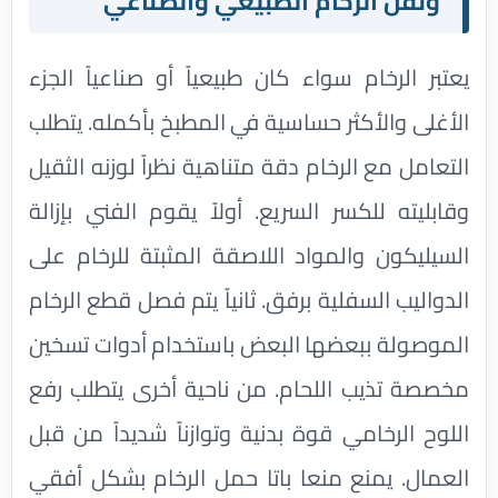
ونقل الرخام الطبيعي والصناعي
يعتبر الرخام سواء كان طبيعياً أو صناعياً الجزء
الأغلى والأكثر حساسية في المطبخ بأكمله. يتطلب
التعامل مع الرخام دقة متناهية نظراً لوزنه الثقيل
وقابليته للكسر السريع. أولاً يقوم الفني بإزالة
السيليكون والمواد اللاصقة المثبتة للرخام على
الدواليب السفلية برفق. ثانياً يتم فصل قطع الرخام
الموصولة ببعضها البعض باستخدام أدوات تسخين
مخصصة تذيب اللحام. من ناحية أخرى يتطلب رفع
اللوح الرخامي قوة بدنية وتوازناً شديداً من قبل
العمال. يمنع منعا باتا حمل الرخام بشكل أفقي