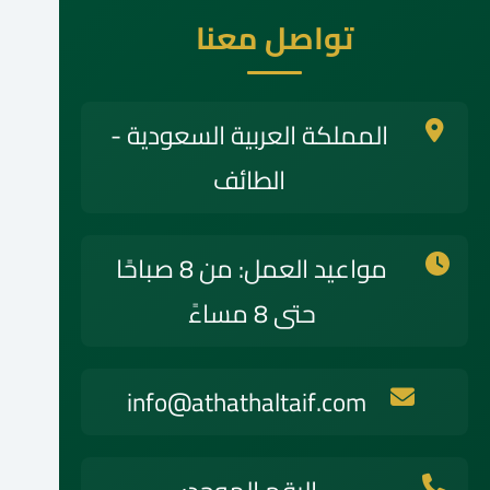
تواصل معنا
المملكة العربية السعودية -
الطائف
مواعيد العمل: من 8 صباحًا
حتى 8 مساءً
info@athathaltaif.com