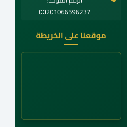
الرقم الموحد:
00201066596237
موقعنا على الخريطة