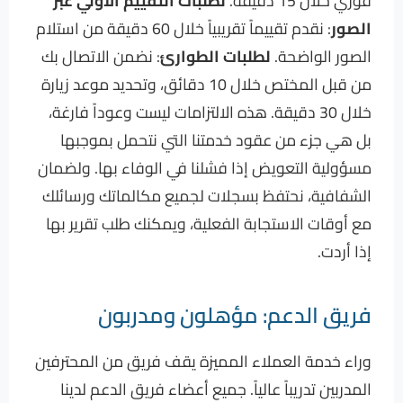
فوري خلال 15 دقيقة.
لطلبات التقييم الأولي عبر
الصور
: نقدم تقييماً تقريبياً خلال 60 دقيقة من استلام
الصور الواضحة.
لطلبات الطوارئ
: نضمن الاتصال بك
من قبل المختص خلال 10 دقائق، وتحديد موعد زيارة
خلال 30 دقيقة. هذه الالتزامات ليست وعوداً فارغة،
بل هي جزء من عقود خدمتنا التي نتحمل بموجبها
مسؤولية التعويض إذا فشلنا في الوفاء بها. ولضمان
الشفافية، نحتفظ بسجلات لجميع مكالماتك ورسائلك
مع أوقات الاستجابة الفعلية، ويمكنك طلب تقرير بها
إذا أردت.
فريق الدعم: مؤهلون ومدربون
وراء خدمة العملاء المميزة يقف فريق من المحترفين
المدربين تدريباً عالياً. جميع أعضاء فريق الدعم لدينا