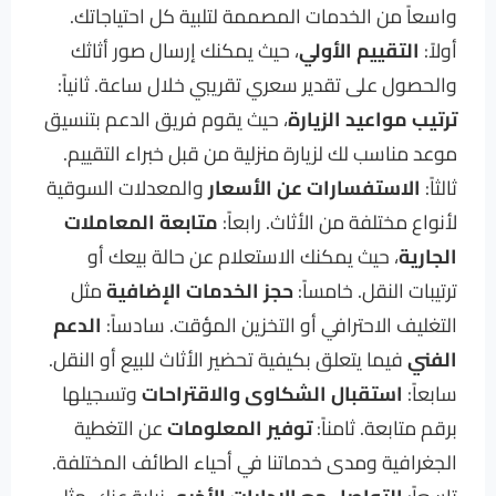
واسعاً من الخدمات المصممة لتلبية كل احتياجاتك.
أولاً:
التقييم الأولي
، حيث يمكنك إرسال صور أثاثك
والحصول على تقدير سعري تقريبي خلال ساعة. ثانياً:
ترتيب مواعيد الزيارة
، حيث يقوم فريق الدعم بتنسيق
موعد مناسب لك لزيارة منزلية من قبل خبراء التقييم.
ثالثاً:
الاستفسارات عن الأسعار
والمعدلات السوقية
لأنواع مختلفة من الأثاث. رابعاً:
متابعة المعاملات
الجارية
، حيث يمكنك الاستعلام عن حالة بيعك أو
ترتيبات النقل. خامساً:
حجز الخدمات الإضافية
مثل
التغليف الاحترافي أو التخزين المؤقت. سادساً:
الدعم
الفني
فيما يتعلق بكيفية تحضير الأثاث للبيع أو النقل.
سابعاً:
استقبال الشكاوى والاقتراحات
وتسجيلها
برقم متابعة. ثامناً:
توفير المعلومات
عن التغطية
الجغرافية ومدى خدماتنا في أحياء الطائف المختلفة.