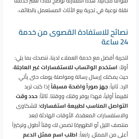
قنواتنا مجانية. هذه المقارنة توضح لماذا تعتبر خدمتنا
نقلة نوعية في تجربة بيع الأثاث المستعمل بالطائف.
نصائح للاستفادة القصوى من خدمة
24 ساعة
لتجربة أفضل مع خدمة العملاء لدينا، ننصحك بما يلي:
أولاً:
استخدم الواتساب للاستفسارات غير العاجلة
،
حيث يمكنك إرسال رسالة ومواصلة يومك حتى يأتي
الرد. ثانياً:
جهز صوراً واضحة مسبقاً
إذا كنت تريد
تقييماً أولياً، فهذا يوفر وقتك ووقتنا. ثالثاً:
حدد وقت
التواصل المناسب لطبيعة استفسارك
؛ للشكاوى
والاستفسارات المعقدة، الأوقات الهادئة (بعد
منتصف الليل أو الظهيرة) تضمن لك وقتاً أطول وتركيزاً
أعلى من الممثل. رابعاً:
اطلب اسم ممثل الدعم