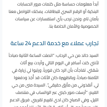
أبداً معلومات حساسة مثل كلمات مرور الحسابات
البنكية أو الرقم السري للبطاقات. يمكنك التواصل معنا
بأمان تام، ونحن نرحب بأي استفسارات عن سياسات
الخصوصية والأمان الخاصة بنا.
تجارب عملاء مع خدمة الدعم 24 ساعة
السيد خالد من حي الرحاب: “اتصلت الساعة الثانية صباحاً
لأنني كنت أسافر في اليوم التالي وأردت بيع أثاث
شقتي. تفاجأت بأن الرد كان فورياً، ورتبوا لي زيارة في
الثامنة صباحاً، وبالظهيرة كان الأثاث قد أُخِذ ودفعوا
لي. أنقذوني من مأزق حقيقي”. السيدة منى من حي
القيم: “أرسلت صور كبني عبر الواتساب في منتصف
الليل، وفي الصباح كان لدي تقييم تقريبي. فريق الدعم