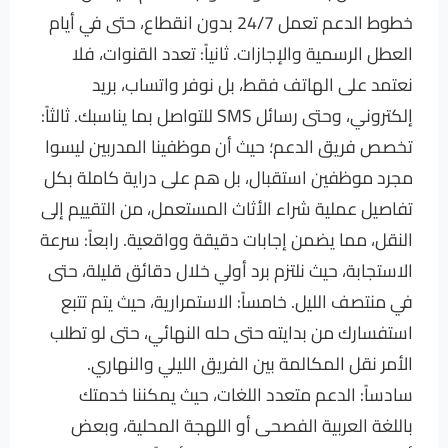
خطوط الدعم تعمل 24/7 بدون انقطاع، حتى في أيام
العطل الرسمية والإجازات. ثانياً: تعدد القنوات، فلا
نعتمد على الهاتف فقط، بل نوفر واتساب، بريد
إلكتروني، وحتى رسائل SMS للتواصل بما يناسبك. ثالثاً:
تخصص فريق الدعم؛ حيث أن موظفينا المدربين ليسوا
مجرد موظفين استقبال، بل هم على دراية كاملة بكل
تفاصيل عملية شراء الأثاث المستعمل، من التقييم إلى
النقل، مما يضمن إجابات دقيقة وواقعية. رابعاً: سرعة
الاستجابة، حيث نلتزم برد أولي خلال دقائق قليلة، حتى
في منتصف الليل. خامساً: الاستمرارية، حيث يتم تتبع
استفسارك من بدايته حتى حله النهائي، حتى لو تطلب
الأمر نقل المكالمة بين الفريق الليلي والنهاري.
سادساً: الدعم متعدد اللغات، حيث يمكننا خدمتك
باللغة العربية الفصحى أو اللهجة المحلية، وبعض